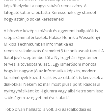
képzőhelyeket a nagyszabású rendezvény. A
látogatókat arra bíztatta: Keressenek egy standot,
hogy aztán jó sokat keressenek!
A börzére középiskolások és egyetemi hallgatók is
szép számmal érkeztek. Halász Henrik a Wesselényi
Miklós Technikumban informatika és
rendszeralkalmazás üzemeltető technikusnak tanul. A
fiatal jövő szeptembertől a Nyíregyházi Egyetemen
tervezi a továbbtanulást. „Egy ismerősöm mondta,
hogy itt nagyon jó az informatika képzés, modern
körülmények között zajlik és az oktatók is kedvesek a
diákokkal. Nekem ez már most plusz pont. Ráadásul
nyíregyháziként kollégiumra vagy albérletre sem lesz
szükségem az egyetemi évek alatt.”
Több olyan hallgató is volt, aki gazdálkodási és