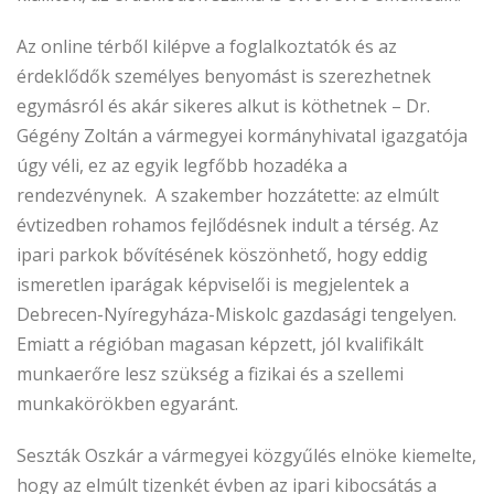
Az online térből kilépve a foglalkoztatók és az
érdeklődők személyes benyomást is szerezhetnek
egymásról és akár sikeres alkut is köthetnek – Dr.
Gégény Zoltán a vármegyei kormányhivatal igazgatója
úgy véli, ez az egyik legfőbb hozadéka a
rendezvénynek. A szakember hozzátette: az elmúlt
évtizedben rohamos fejlődésnek indult a térség. Az
ipari parkok bővítésének köszönhető, hogy eddig
ismeretlen iparágak képviselői is megjelentek a
Debrecen-Nyíregyháza-Miskolc gazdasági tengelyen.
Emiatt a régióban magasan képzett, jól kvalifikált
munkaerőre lesz szükség a fizikai és a szellemi
munkakörökben egyaránt.
Seszták Oszkár a vármegyei közgyűlés elnöke kiemelte,
hogy az elmúlt tizenkét évben az ipari kibocsátás a