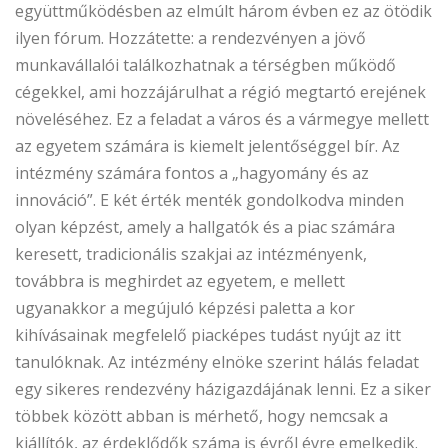
együttműködésben az elmúlt három évben ez az ötödik
ilyen fórum. Hozzátette: a rendezvényen a jövő
munkavállalói találkozhatnak a térségben működő
cégekkel, ami hozzájárulhat a régió megtartó erejének
növeléséhez. Ez a feladat a város és a vármegye mellett
az egyetem számára is kiemelt jelentőséggel bír. Az
intézmény számára fontos a „hagyomány és az
innováció”. E két érték menték gondolkodva minden
olyan képzést, amely a hallgatók és a piac számára
keresett, tradicionális szakjai az intézményenk,
továbbra is meghirdet az egyetem, e mellett
ugyanakkor a megújuló képzési paletta a kor
kihívásainak megfelelő piacképes tudást nyújt az itt
tanulóknak. Az intézmény elnöke szerint hálás feladat
egy sikeres rendezvény házigazdájának lenni. Ez a siker
többek között abban is mérhető, hogy nemcsak a
kiállítók, az érdeklődők száma is évről évre emelkedik.