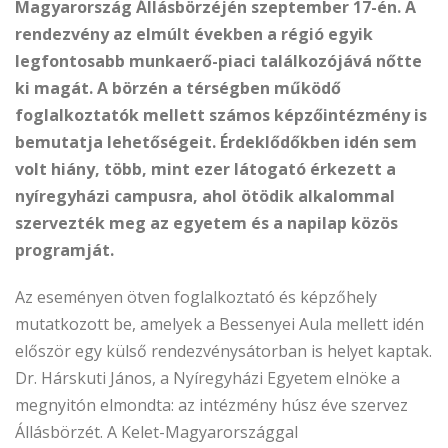
Magyarország Állásbörzéjén szeptember 17-én. A
rendezvény az elmúlt években a régió egyik
legfontosabb munkaerő-piaci találkozójává nőtte
ki magát. A börzén a térségben működő
foglalkoztatók mellett számos képzőintézmény is
bemutatja lehetőségeit. Érdeklődőkben idén sem
volt hiány, több, mint ezer látogató érkezett a
nyíregyházi campusra, ahol ötödik alkalommal
szervezték meg az egyetem és a napilap közös
programját.
Az eseményen ötven foglalkoztató és képzőhely
mutatkozott be, amelyek a Bessenyei Aula mellett idén
először egy külső rendezvénysátorban is helyet kaptak.
Dr. Hárskuti János, a Nyíregyházi Egyetem elnöke a
megnyitón elmondta: az intézmény húsz éve szervez
Állásbörzét. A Kelet-Magyarországgal