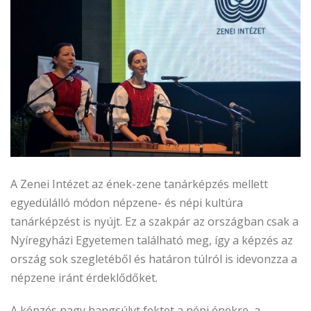
A Zenei Intézet az ének-zene tanárképzés mellett
egyedülálló módon népzene- és népi kultúra
tanárképzést is nyújt. Ez a szakpár az országban csak a
Nyíregyházi Egyetemen található meg, így a képzés az
ország sok szegletéből és határon túlról is idevonzza a
népzene iránt érdeklődőket.
A képzés nagy hangsúlyt fektet a népi énekre, a