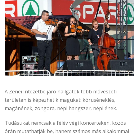
A Zenei Intézetbe járó hallgatók több művészeti
területen is képezhetik magukat: kóruséneklés,
magánének, zongora, népi hangszer, népi ének.
Tudásukat nemcsak a félév végi koncerteken, közös
órán mutathatják be, hanem számos más alkalommal