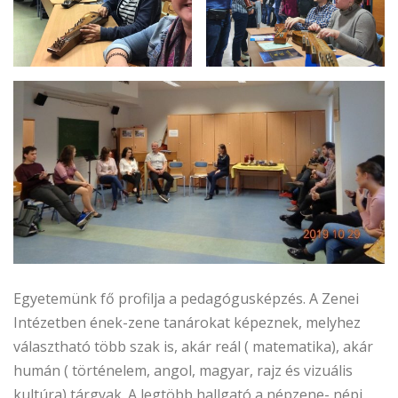
Egyetemünk fő profilja a pedagógusképzés. A Zenei
Intézetben ének-zene tanárokat képeznek, melyhez
választható több szak is, akár reál ( matematika), akár
humán ( történelem, angol, magyar, rajz és vizuális
kultúra) tárgyak. A legtöbb hallgató a népzene- népi