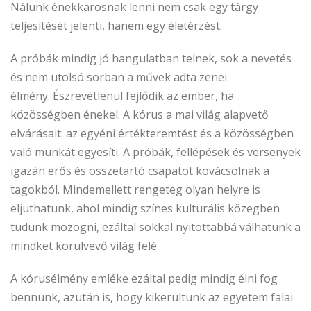
Nálunk énekkarosnak lenni nem csak egy tárgy
teljesítését jelenti, hanem egy életérzést.
A próbák mindig jó hangulatban telnek, sok a nevetés
és nem utolsó sorban a művek adta zenei
élmény. Észrevétlenül fejlődik az ember, ha
közösségben énekel. A kórus a mai világ alapvető
elvárásait: az egyéni értékteremtést és a közösségben
való munkát egyesíti. A próbák, fellépések és versenyek
igazán erős és összetartó csapatot kovácsolnak a
tagokból. Mindemellett rengeteg olyan helyre is
eljuthatunk, ahol mindig színes kulturális közegben
tudunk mozogni, ezáltal sokkal nyitottabbá válhatunk a
mindket körülvevő világ felé.
A kórusélmény emléke ezáltal pedig mindig élni fog
bennünk, azután is, hogy kikerültunk az egyetem falai