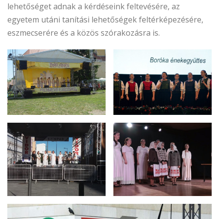
lehetőséget adnak a kérdéseink feltevésére, az
egyetem utáni tanítási lehetőségek feltérképezésére,
eszmecserére és a közös szórakozásra is.