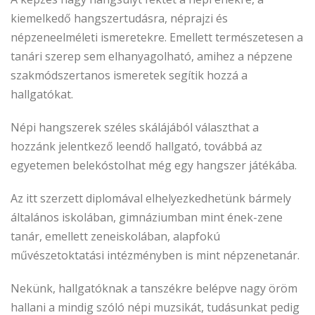
kiemelkedő hangszertudásra, néprajzi és
népzeneelméleti ismeretekre. Emellett természetesen a
tanári szerep sem elhanyagolható, amihez a népzene
szakmódszertanos ismeretek segítik hozzá a
hallgatókat.
Népi hangszerek széles skálájából választhat a
hozzánk jelentkező leendő hallgató, továbbá az
egyetemen belekóstolhat még egy hangszer játékába.
Az itt szerzett diplomával elhelyezkedhetünk bármely
általános iskolában, gimnáziumban mint ének-zene
tanár, emellett zeneiskolában, alapfokú
művészetoktatási intézményben is mint népzenetanár.
Nekünk, hallgatóknak a tanszékre belépve nagy öröm
hallani a mindig szóló népi muzsikát, tudásunkat pedig