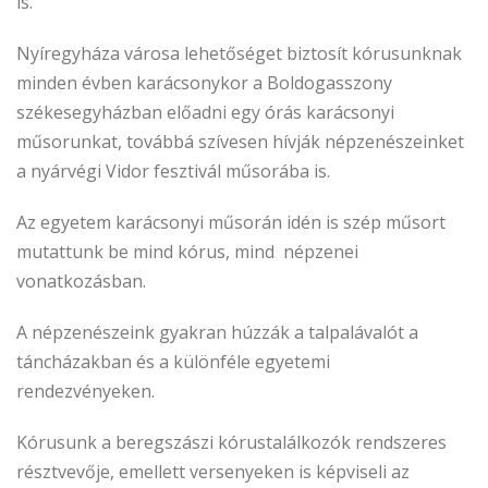
is.
Nyíregyháza városa lehetőséget biztosít kórusunknak
minden évben karácsonykor a Boldogasszony
székesegyházban előadni egy órás karácsonyi
műsorunkat, továbbá szívesen hívják népzenészeinket
a nyárvégi Vidor fesztivál műsorába is.
Az egyetem karácsonyi műsorán idén is szép műsort
mutattunk be mind kórus, mind népzenei
vonatkozásban.
A népzenészeink gyakran húzzák a talpalávalót a
táncházakban és a különféle egyetemi
rendezvényeken.
Kórusunk a beregszászi kórustalálkozók rendszeres
résztvevője, emellett versenyeken is képviseli az