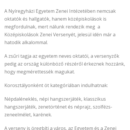
A Nyíregyházi Egyetem Zenei Intézetében nemcsak
oktatók és hallgatók, hanem középiskolások is
megfordulnak, mert nálunk rendezik meg a
Középiskolások Zenei Versenyét, jelesül idén már a
hatodik alkalommal.
A zsűri tagja az egyetem neves oktatói, a versenyzők
pedig az ország különböző részéről érkeznek hozzánk,
hogy megmérettessék magukat.
Korosztályonként öt kategóriában indulhatnak:
Népdaléneklés, népi hangszerjáték, klasszikus
hangszerjáték, zenetörténet és néprajz, szolfézs-
zeneelmélet, karének.
A verseny is öregbíti a város, az Egyetem és a Zenei