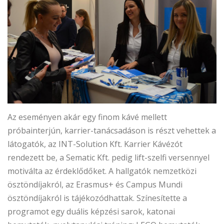
Az eseményen akár egy finom kávé mellett
próbainterjún, karrier-tanácsadáson is részt vehettek a
látogatók, az INT-Solution Kft. Karrier Kávézót
rendezett be, a Sematic Kft. pedig lift-szelfi versennyel
motiválta az érdeklődőket. A hallgatók nemzetközi
ösztöndíjakról, az Erasmus+ és Campus Mundi
ösztöndíjakról is tájékozódhattak. Színesítette a
programot egy duális képzési sarok, katonai