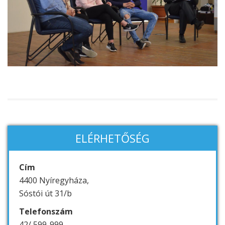
ELÉRHETŐSÉG
Cím
4400 Nyíregyháza,
Sóstói út 31/b
Telefonszám
42/ 599-999