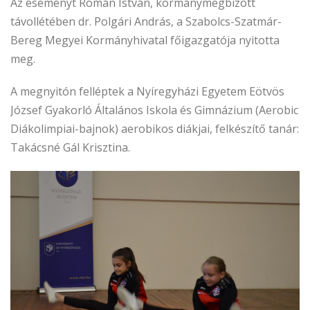
Az eseményt Román István, kormánymegbízott
távollétében dr. Polgári András, a Szabolcs-Szatmár-
Bereg Megyei Kormányhivatal főigazgatója nyitotta
meg.
A megnyitón felléptek a Nyíregyházi Egyetem Eötvös
József Gyakorló Általános Iskola és Gimnázium (Aerobic
Diákolimpiai-bajnok) aerobikos diákjai, felkészítő tanár:
Takácsné Gál Krisztina.