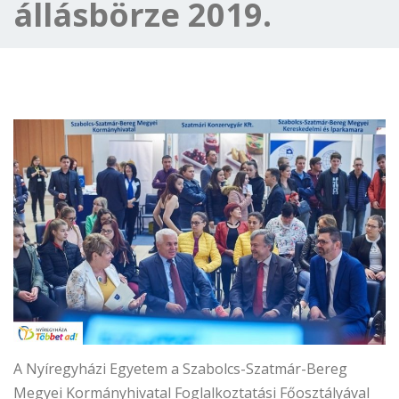
állásbörze 2019.
A Nyíregyházi Egyetem a Szabolcs-Szatmár-Bereg
Megyei Kormányhivatal Foglalkoztatási Főosztályával