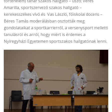
történelem) tanár szakos hallgató – úszó; Veres
Amarilla, sportszervező szakos hallgató –
kerekesszékes vívó és Vas László, főiskolai docens –
Béres Tamás moderálásban osztották meg
gondolataikat a sportkarrierről, a versenysport melletti
tanulásról és arról, hogy miért is érdemes a
Nyíregyházi Egyetemen sportszakos hallgatónak lenni.