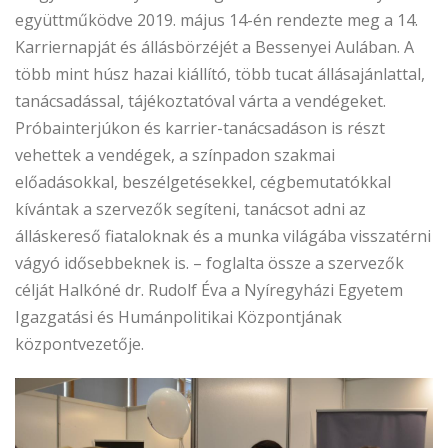
együttműködve 2019. május 14-én rendezte meg a 14.
Karriernapját és állásbörzéjét a Bessenyei Aulában. A
több mint húsz hazai kiállító, több tucat állásajánlattal,
tanácsadással, tájékoztatóval várta a vendégeket.
Próbainterjúkon és karrier-tanácsadáson is részt
vehettek a vendégek, a színpadon szakmai
előadásokkal, beszélgetésekkel, cégbemutatókkal
kívántak a szervezők segíteni, tanácsot adni az
álláskereső fiataloknak és a munka világába visszatérni
vágyó idősebbeknek is. – foglalta össze a szervezők
célját Halkóné dr. Rudolf Éva a Nyíregyházi Egyetem
Igazgatási és Humánpolitikai Központjának
központvezetője.