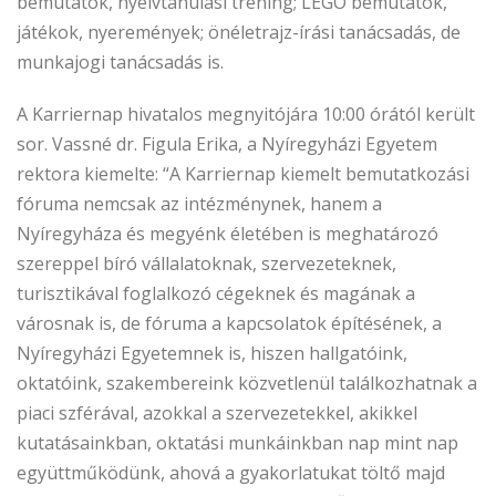
bemutatók, nyelvtanulási tréning; LEGO bemutatók,
játékok, nyeremények; önéletrajz-írási tanácsadás, de
munkajogi tanácsadás is.
A Karriernap hivatalos megnyitójára 10:00 órától került
sor. Vassné dr. Figula Erika, a Nyíregyházi Egyetem
rektora kiemelte: “A Karriernap kiemelt bemutatkozási
fóruma nemcsak az intézménynek, hanem a
Nyíregyháza és megyénk életében is meghatározó
szereppel bíró vállalatoknak, szervezeteknek,
turisztikával foglalkozó cégeknek és magának a
városnak is, de fóruma a kapcsolatok építésének, a
Nyíregyházi Egyetemnek is, hiszen hallgatóink,
oktatóink, szakembereink közvetlenül találkozhatnak a
piaci szférával, azokkal a szervezetekkel, akikkel
kutatásainkban, oktatási munkáinkban nap mint nap
együttműködünk, ahová a gyakorlatukat töltő majd