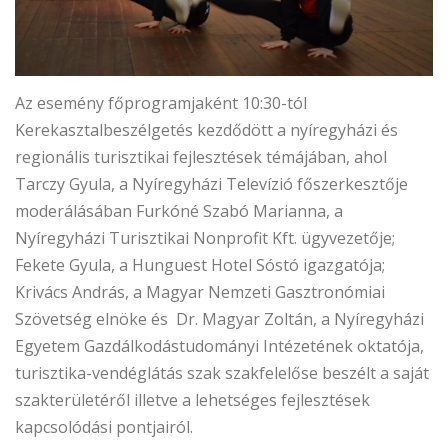
Az esemény főprogramjaként 10:30-tól
Kerekasztalbeszélgetés kezdődött a nyíregyházi és
regionális turisztikai fejlesztések témájában, ahol
Tarczy Gyula, a Nyíregyházi Televízió főszerkesztője
moderálásában Furkóné Szabó Marianna, a
Nyíregyházi Turisztikai Nonprofit Kft. ügyvezetője;
Fekete Gyula, a Hunguest Hotel Sóstó igazgatója;
Krivács András, a Magyar Nemzeti Gasztronómiai
Szövetség elnöke és Dr. Magyar Zoltán, a Nyíregyházi
Egyetem Gazdálkodástudományi Intézetének oktatója,
turisztika-vendéglátás szak szakfelelőse beszélt a saját
szakterületéről illetve a lehetséges fejlesztések
kapcsolódási pontjairól.