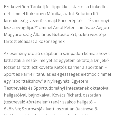
Ezt követően Tankolj fel tippekkel, startolj a LinkedIn-
nel! címmel Kokkonen Mónika, az Int-Solution Kft.
kirendeltség-vezetője, majd Karrierépítés – “És mennyi
lesz a nyugdíjad?” címmel Antal Péter Tamás, az Aegon
Magyarország Általános Biztosító Zrt, üzleti vezetője
tartott előadást a közönségnek.
Az esemény utolsó órájában a színpadon kémia show-t
láthattak a nézők, melyet az egyetem oktatója Dr. Jekő
József tartott, ezt követte Kettős karrier a sportban –
Sport és karrier, tanulás és egészséges életmód címmel
egy “sporttalkshow” a Nyíregyházi Egyetem
Testnevelés és Sporttudományi Intézetének oktatóival,
hallgatóival, bajnokaival. Kovács Richárd, osztatlan
(testnevelő-történelem) tanár szakos hallgató –
ökölvívó; Szurovcsják Ivett, osztatlan (testnevelő-