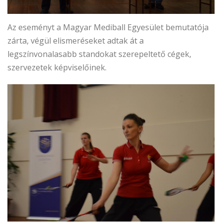
Az eseményt a Magyar Mediball Egyesület bemutatója
zárta, végül elismeréseket adtak át a
legszínvonalasabb standokat szerepeltető cégek,
szervezetek képviselőinek.